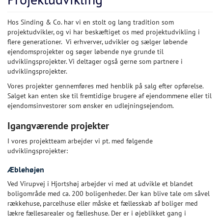
Hos Sinding & Co. har vi en stolt og lang tradition som
projektudvikler, og vi har beskæftiget os med projektudvikling i
flere generationer. Vi erhverver, udvikler og sælger løbende
ejendomsprojekter og søger løbende nye grunde til
udviklingsprojekter. Vi deltager også gerne som partnere i
udviklingsprojekter.
Vores projekter gennemføres med henblik på salg efter opførelse.
Salget kan enten ske til fremtidige brugere af ejendommene eller til
ejendomsinvestorer som ønsker en udlejningsejendom.
Igangværende projekter
I vores projektteam arbejder vi pt. med følgende
udviklingsprojekter:
Æblehøjen
Ved Virupvej i Hjortshøj arbejder vi med at udvikle et blandet
boligområde med ca. 200 boligenheder. Der kan blive tale om såvel
rækkehuse, parcelhuse eller måske et fællesskab af boliger med
lækre fællesarealer og fælleshuse. Der er i øjeblikket gang i