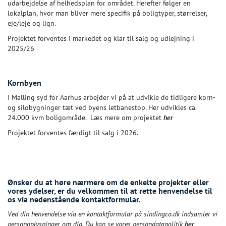
udarbejdelse af helhedsplan for området. Herefter følger en
lokalplan, hvor man bliver mere specifik på boligtyper, størrelser,
eje/leje og lign.
Projektet forventes i markedet og klar til salg og udlejning i
2025/26
Kornbyen
I Malling syd for Aarhus arbejder vi på at udvikle de tidligere korn-
og silobygninger tæt ved byens letbanestop. Her udvikles ca.
24.000 kvm boligområde. Læs mere om projektet
her
Projektet forventes færdigt til salg i 2026.
Ønsker du at høre nærmere om de enkelte projekter eller
vores ydelser, er du velkommen til at rette henvendelse til
os via nedenstående kontaktformular.
Ved din henvendelse via en kontaktformular på sindingco.dk indsamler vi
personoplysninger om dig. Du kan se vores persondatapolitik
her