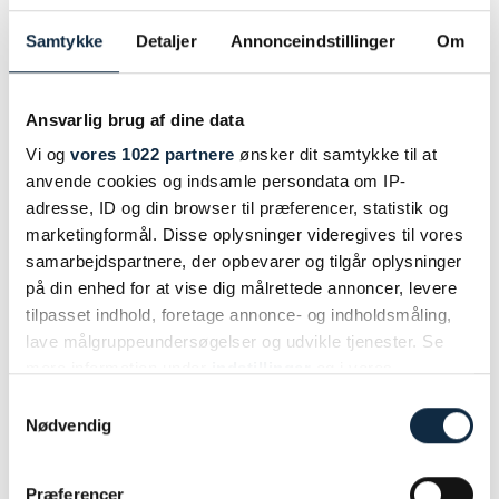
Samtykke
Detaljer
Annonceindstillinger
Om
Ansvarlig brug af dine data
Vi og
vores 1022 partnere
ønsker dit samtykke til at
anvende cookies og indsamle persondata om IP-
adresse, ID og din browser til præferencer, statistik og
marketingformål. Disse oplysninger videregives til vores
samarbejdspartnere, der opbevarer og tilgår oplysninger
på din enhed for at vise dig målrettede annoncer, levere
tilpasset indhold, foretage annonce- og indholdsmåling,
lave målgruppeundersøgelser og udvikle tjenester. Se
mere information under
indstillinger
og i vores
persondatapolitik. Du kan altid trække dit samtykke
Samtykkevalg
tilbage eller ændre indstillinger fra vores
Nødvendig
"Cookiedeklaration", eller ved at trykke på "Privacy
trigger" ikonet.
Præferencer