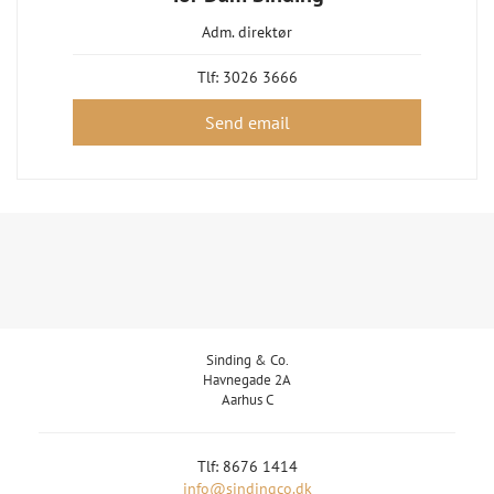
Adm. direktør
Tlf:
3026 3666
Send email
Sinding & Co.

Havnegade 2A

Aarhus C
Tlf:
8676 1414
info@sindingco.dk